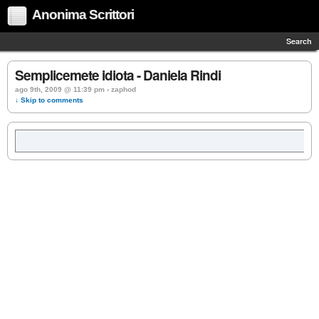
Anonima Scrittori
Search
Semplicemete idiota - Daniela Rindi
ago 9th, 2009 @ 11:39 pm › zaphod
↓ Skip to comments