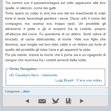
Tre uomini con il passamontagna sul volto apparvero alle loro
spalle, in silenzio, come dei gatti.
Tonio sparò un colpo in aria ma uno dei tre mascherati lo colpì
forte in testa facendogli perdere i sensi. Oscar urlò il nome del
compagno ma oramai era troppo tardi. Un proiettile gli
attraversò il petto e gli si incastrò fra le costole, proprio
all’altezza del cuore. Fu questione di un attimo. Sentì odore di
bruciato, di carne abbrustolita, di morte. Vide suo figlio che
dormiva, sua moglie nel loro letto caldo e un dolore più forte di
quello del proiettile gli tolse l’aria e gli appannò la vista.
Poi più niente, tranne la morte che ti porta via e un rigagnolo di
sangue che scorreva fra i ciottoli anneriti dalla notte.
Series Navigation
«Er Cavaliere Nero - Interiorità
Luigi Brasili - C’era una volta»
Categories:
...Altro