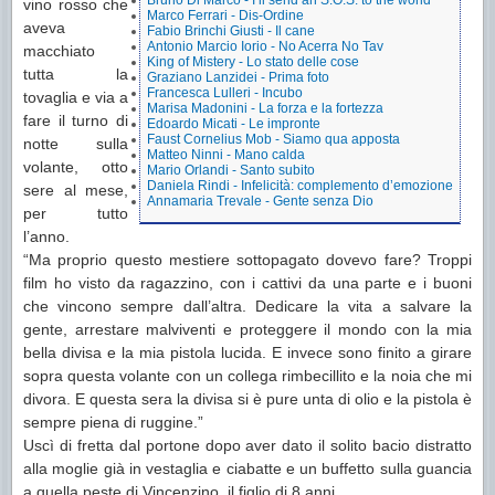
Bruno Di Marco - I’ll send an S.O.S. to the world
vino rosso che
Marco Ferrari - Dis-Ordine
aveva
Fabio Brinchi Giusti - Il cane
Antonio Marcio Iorio - No Acerra No Tav
macchiato
King of Mistery - Lo stato delle cose
tutta la
Graziano Lanzidei - Prima foto
Francesca Lulleri - Incubo
tovaglia e via a
Marisa Madonini - La forza e la fortezza
fare il turno di
Edoardo Micati - Le impronte
Faust Cornelius Mob - Siamo qua apposta
notte sulla
Matteo Ninni - Mano calda
volante, otto
Mario Orlandi - Santo subito
Daniela Rindi - Infelicità: complemento d’emozione
sere al mese,
Annamaria Trevale - Gente senza Dio
per tutto
l’anno.
“Ma proprio questo mestiere sottopagato dovevo fare? Troppi
film ho visto da ragazzino, con i cattivi da una parte e i buoni
che vincono sempre dall’altra. Dedicare la vita a salvare la
gente, arrestare malviventi e proteggere il mondo con la mia
bella divisa e la mia pistola lucida. E invece sono finito a girare
sopra questa volante con un collega rimbecillito e la noia che mi
divora. E questa sera la divisa si è pure unta di olio e la pistola è
sempre piena di ruggine.”
Uscì di fretta dal portone dopo aver dato il solito bacio distratto
alla moglie già in vestaglia e ciabatte e un buffetto sulla guancia
a quella peste di Vincenzino, il figlio di 8 anni.