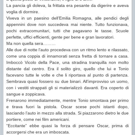
La pancia gli doleva, la frittata era pesante da digerire e aveva
voglia di dormire.
Viveva in un paesino dell’Emilia Romagna, alle pendici degli
appennini dove non succedeva mai niente. Tutto funzionava,
pochi extracomunitari, tutti che pagavano le tasse. Scuole
perfette, uffici efficienti, gente per bene e gran lavoratori.
Ma non quella sera………
Alle due di notte l’auto procedeva con un ritmo lento e rilassato,
come una coppia di innamorati senza fretta di tornare a casa.
Imboccò Vicolo della Pace, una stradina tranquilla non molto
distante dal centro. Era il solito giro, quello che lui e Tonio
facevano tutte le volte e che li riportava al punto di partenza.
Sembrava quasi fossero su due binari. All’improvviso un uomo,
con i vestiti strappati gli si materializzò davanti. Era coperto di
sangue e zoppicava.
Frenarono immediatamente, mentre Tonio smontava per primo
e tirava fuori la pistola. Oscar scese pochi istanti dopo,
lasciando l’auto in mezzo alla strada. Si piazzarono dietro le due
portiere, come nei film americani.
“Eccitante” ebbe quasi la forza di pensare Oscar, prima di
accorgersi che era un imboscata.