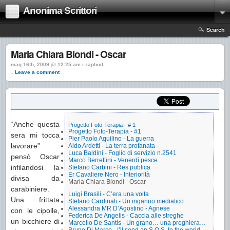
Anonima Scrittori
Search
Maria Chiara Biondi - Oscar
mag 16th, 2009 @ 12:25 am › zaphod
↓ Leave a comment
“Anche questa
Progetto Foto-Terapia - # 1
Progetto Foto-Terapia - #1
sera mi tocca
Pier Paolo Aquilino - La guerra
lavorare”
Aldo Ardetti - La terra profanata
Luca Baldini - Foglio di servizio n.2541
pensò Oscar
Marco Berrettini - Venerdì pesce
infilandosi la
Stefano Carbini - Res publica
Er Cavaliere Nero - Interiorità
divisa da
Maria Chiara Biondi - Oscar
carabiniere.
Luigi Brasili - C’era una volta
Una frittata
Stefano Cardinali - Un inganno mediatico
Alessandra MR D’Agostino - Agnese
con le cipolle,
Federica De Angelis - Caccia alle streghe
un bicchiere di
Marcello De Santis - Un grano… una preghiera…