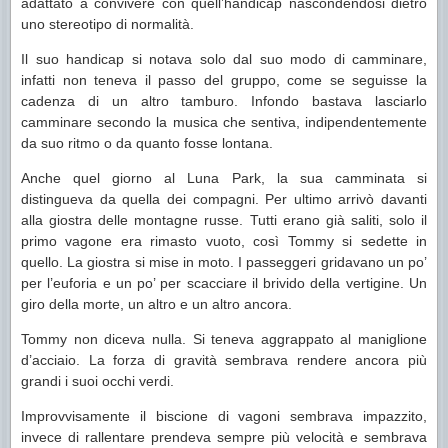
adattato a convivere con quell’handicap nascondendosi dietro
uno stereotipo di normalità.
Il suo handicap si notava solo dal suo modo di camminare,
infatti non teneva il passo del gruppo, come se seguisse la
cadenza di un altro tamburo. Infondo bastava lasciarlo
camminare secondo la musica che sentiva, indipendentemente
da suo ritmo o da quanto fosse lontana.
Anche quel giorno al Luna Park, la sua camminata si
distingueva da quella dei compagni. Per ultimo arrivò davanti
alla giostra delle montagne russe. Tutti erano già saliti, solo il
primo vagone era rimasto vuoto, così Tommy si sedette in
quello. La giostra si mise in moto. I passeggeri gridavano un po’
per l’euforia e un po’ per scacciare il brivido della vertigine. Un
giro della morte, un altro e un altro ancora.
Tommy non diceva nulla. Si teneva aggrappato al maniglione
d’acciaio. La forza di gravità sembrava rendere ancora più
grandi i suoi occhi verdi.
Improvvisamente il biscione di vagoni sembrava impazzito,
invece di rallentare prendeva sempre più velocità e sembrava