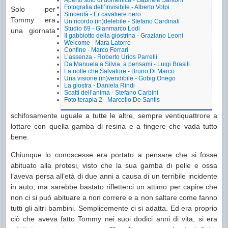
Aperto solo di domenica - Gabriele Santoni
Fotografia dell’invisibile - Alberto Volpi
Solo per
Sincerità - Er cavaliere nero
Tommy era
Un ricordo (in)delebile - Stefano Cardinali
Studio 69 - Gianmarco Lodi
una giornata
Il gabbiotto della giostrina - Graziano Leoni
Welcome - Mara Latorre
Confine - Marco Ferrari
L’assenza - Roberto Urios Parrelli
Da Manuela a Silvia, a pensami - Luigi Brasili
La notte che Salvatore - Bruno Di Marco
Una visione (in)vendibile - Gobig Onego
La giostra - Daniela Rindi
Scatti dell’anima - Stefano Carbini
Foto terapia 2 - Marcello De Santis
schifosamente uguale a tutte le altre, sempre ventiquattrore a
lottare con quella gamba di resina e a fingere che vada tutto
bene.
Chiunque lo conoscesse era portato a pensare che si fosse
abituato alla protesi, visto che la sua gamba di pelle e ossa
l’aveva persa all’età di due anni a causa di un terribile incidente
in auto; ma sarebbe bastato rifletterci un attimo per capire che
non ci si può abituare a non correre e a non saltare come fanno
tutti gli altri bambini. Semplicemente ci si adatta. Ed era proprio
ciò che aveva fatto Tommy nei suoi dodici anni di vita, si era