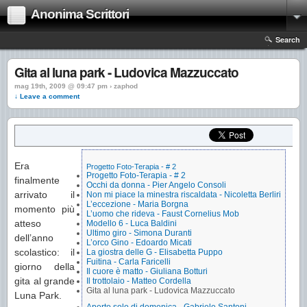
Anonima Scrittori
Search
Gita al luna park - Ludovica Mazzuccato
mag 19th, 2009 @ 09:47 pm › zaphod
↓ Leave a comment
Era
Progetto Foto-Terapia - # 2
Progetto Foto-Terapia - # 2
finalmente
Occhi da donna - Pier Angelo Consoli
arrivato il
Non mi piace la minestra riscaldata - Nicoletta Berliri
L’eccezione - Maria Borgna
momento più
L’uomo che rideva - Faust Cornelius Mob
atteso
Modello 6 - Luca Baldini
Ultimo giro - Simona Duranti
dell’anno
L’orco Gino - Edoardo Micati
scolastico: il
La giostra delle G - Elisabetta Puppo
Fuitina - Carla Faricelli
giorno della
Il cuore è matto - Giuliana Botturi
gita al grande
Il trottolaio - Matteo Cordella
Gita al luna park - Ludovica Mazzuccato
Luna Park.