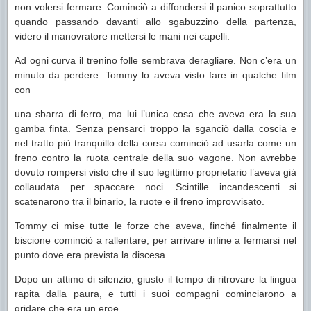
non volersi fermare. Cominciò a diffondersi il panico soprattutto
quando passando davanti allo sgabuzzino della partenza,
videro il manovratore mettersi le mani nei capelli.
Ad ogni curva il trenino folle sembrava deragliare. Non c’era un
minuto da perdere. Tommy lo aveva visto fare in qualche film
con
una sbarra di ferro, ma lui l’unica cosa che aveva era la sua
gamba finta. Senza pensarci troppo la sganciò dalla coscia e
nel tratto più tranquillo della corsa cominciò ad usarla come un
freno contro la ruota centrale della suo vagone. Non avrebbe
dovuto rompersi visto che il suo legittimo proprietario l’aveva già
collaudata per spaccare noci. Scintille incandescenti si
scatenarono tra il binario, la ruote e il freno improvvisato.
Tommy ci mise tutte le forze che aveva, finché finalmente il
biscione cominciò a rallentare, per arrivare infine a fermarsi nel
punto dove era prevista la discesa.
Dopo un attimo di silenzio, giusto il tempo di ritrovare la lingua
rapita dalla paura, e tutti i suoi compagni cominciarono a
gridare che era un eroe.